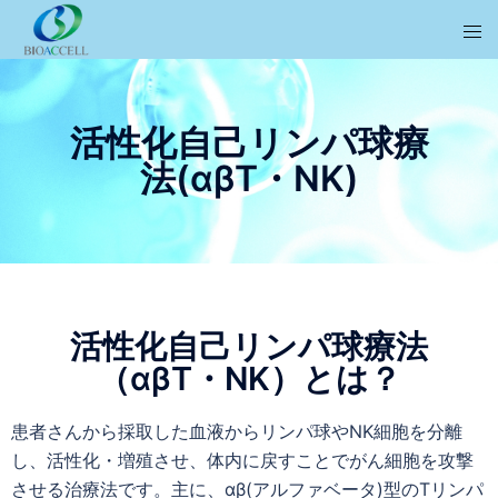
活性化自己リンパ球療
法(αβT・NK)
活性化自己リンパ球療法
（αβT・NK）とは？
患者さんから採取した血液からリンパ球やNK細胞を分離
し、活性化・増殖させ、体内に戻すことでがん細胞を攻撃
させる治療法です。主に、αβ(アルファベータ)型のTリンパ