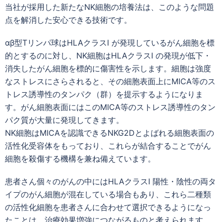
当社が採用した新たなNK細胞の培養法は、このような問題
点を解消した安心できる技術です。
αβ型Tリンパ球はHLAクラスI が発現しているがん細胞を標
的とするのに対し、NK細胞はHLAクラスI の発現が低下・
消失したがん細胞を標的に傷害性を示します。細胞は強度
なストレスにさらされると、その細胞表面上にMICA等のス
トレス誘導性のタンパク（群）を提示するようになりま
す。がん細胞表面にはこのMICA等のストレス誘導性のタン
パク質が大量に発現してきます。
NK細胞はMICAを認識できるNKG2Dとよばれる細胞表面の
活性化受容体をもっており、これらが結合することでがん
細胞を殺傷する機構を兼ね備えています。
患者さん個々のがんの中にはHLAクラスI 陽性・陰性の両タ
イプのがん細胞が混在している場合もあり、これら二種類
の活性化細胞を患者さんに合わせて選択できるようになっ
たことは、治療効果増強につながるものと考えられます。